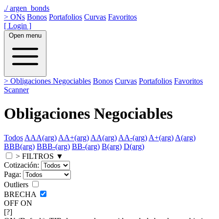
./
argen_bonds
>
ONs
Bonos
Portafolios
Curvas
Favoritos
[ Login ]
Open menu
>
Obligaciones Negociables
Bonos
Curvas
Portafolios
Favoritos
Scanner
Obligaciones Negociables
Todos
AAA(arg)
AA+(arg)
AA(arg)
AA-(arg)
A+(arg)
A(arg)
BBB(arg)
BBB-(arg)
BB-(arg)
B(arg)
D(arg)
> FILTROS
▼
Cotización:
Paga:
Outliers
BRECHA
OFF
ON
[?]