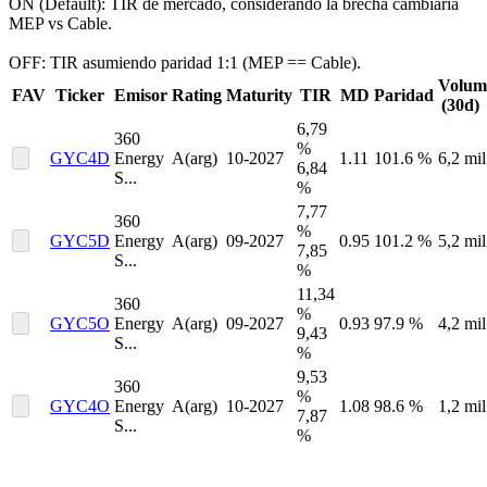
ON (Default):
TIR de mercado, considerando la brecha cambiaria
MEP vs Cable.
OFF:
TIR asumiendo paridad 1:1 (MEP == Cable).
Volum
FAV
Ticker
Emisor
Rating
Maturity
TIR
MD
Paridad
(30d)
6,79
360
%
GYC4D
Energy
A(arg)
10-2027
1.11
101.6 %
6,2 mil
6,84
S...
%
7,77
360
%
GYC5D
Energy
A(arg)
09-2027
0.95
101.2 %
5,2 mil
7,85
S...
%
11,34
360
%
GYC5O
Energy
A(arg)
09-2027
0.93
97.9 %
4,2 mil
9,43
S...
%
9,53
360
%
GYC4O
Energy
A(arg)
10-2027
1.08
98.6 %
1,2 mil
7,87
S...
%