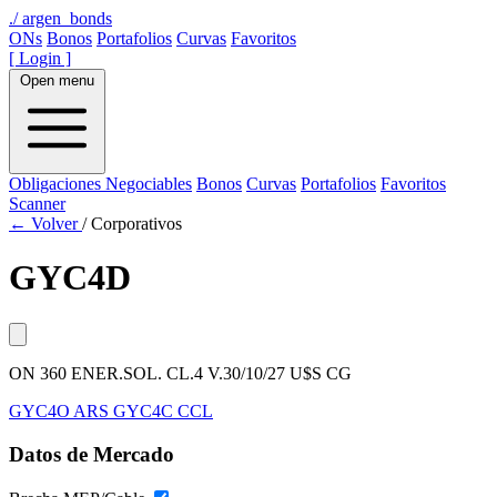
./
argen_bonds
ONs
Bonos
Portafolios
Curvas
Favoritos
[ Login ]
Open menu
Obligaciones Negociables
Bonos
Curvas
Portafolios
Favoritos
Scanner
← Volver
/
Corporativos
GYC4D
ON 360 ENER.SOL. CL.4 V.30/10/27 U$S CG
GYC4O
ARS
GYC4C
CCL
Datos de Mercado