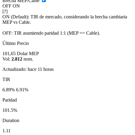
Brecha MEP/Cable
OFF
ON
[?]
ON (Default):
TIR de mercado, considerando la brecha cambiaria
MEP vs Cable.
OFF:
TIR asumiendo paridad 1:1 (MEP == Cable).
Último Precio
101,65
Dolar MEP
Vol:
2.812
nom.
Actualizado: hace 11 horas
TIR
6.89%
6.91%
Paridad
101.5%
Duration
1.11