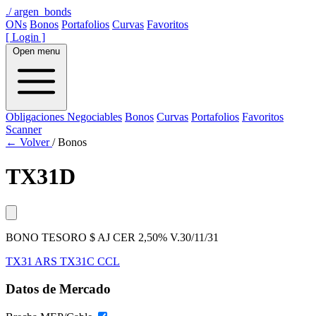
./
argen_bonds
ONs
Bonos
Portafolios
Curvas
Favoritos
[ Login ]
Open menu
Obligaciones Negociables
Bonos
Curvas
Portafolios
Favoritos
Scanner
← Volver
/
Bonos
TX31D
BONO TESORO $ AJ CER 2,50% V.30/11/31
TX31
ARS
TX31C
CCL
Datos de Mercado