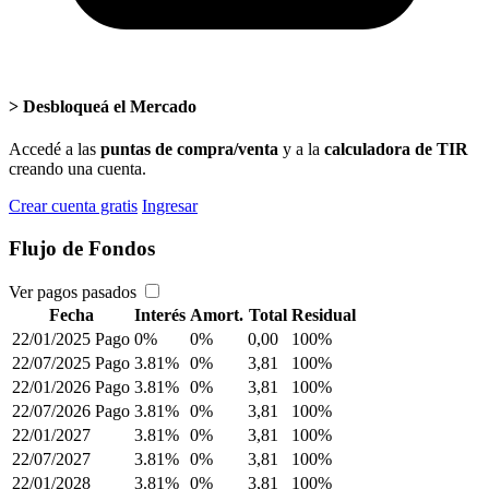
>
Desbloqueá el Mercado
Accedé a las
puntas de compra/venta
y a la
calculadora de TIR
creando una cuenta.
Crear cuenta gratis
Ingresar
Flujo de Fondos
Ver pagos pasados
Fecha
Interés
Amort.
Total
Residual
22/01/2025
Pago
0%
0%
0,00
100%
22/07/2025
Pago
3.81%
0%
3,81
100%
22/01/2026
Pago
3.81%
0%
3,81
100%
22/07/2026
Pago
3.81%
0%
3,81
100%
22/01/2027
3.81%
0%
3,81
100%
22/07/2027
3.81%
0%
3,81
100%
22/01/2028
3.81%
0%
3,81
100%