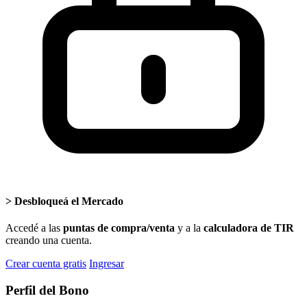
>
Desbloqueá el Mercado
Accedé a las
puntas de compra/venta
y a la
calculadora de TIR
creando una cuenta.
Crear cuenta gratis
Ingresar
Perfil del Bono