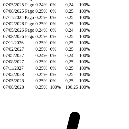
07/05/2025
Pago
0.24%
0%
0,24
100%
07/08/2025
Pago
0.25%
0%
0,25
100%
07/11/2025
Pago
0.25%
0%
0,25
100%
07/02/2026
Pago
0.25%
0%
0,25
100%
07/05/2026
Pago
0.24%
0%
0,24
100%
07/08/2026
Pago
0.25%
0%
0,25
100%
07/11/2026
0.25%
0%
0,25
100%
07/02/2027
0.25%
0%
0,25
100%
07/05/2027
0.24%
0%
0,24
100%
07/08/2027
0.25%
0%
0,25
100%
07/11/2027
0.25%
0%
0,25
100%
07/02/2028
0.25%
0%
0,25
100%
07/05/2028
0.25%
0%
0,25
100%
07/08/2028
0.25%
100%
100,25
100%