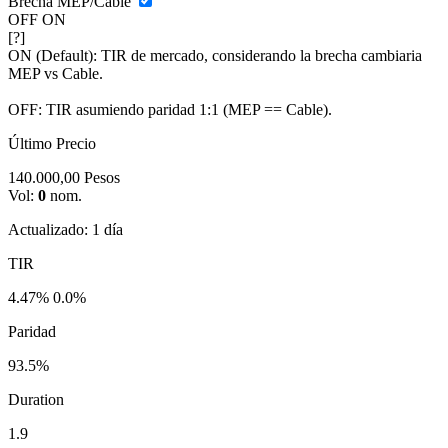
Brecha MEP/Cable
OFF
ON
[?]
ON (Default):
TIR de mercado, considerando la brecha cambiaria
MEP vs Cable.
OFF:
TIR asumiendo paridad 1:1 (MEP == Cable).
Último Precio
140.000,00
Pesos
Vol:
0
nom.
Actualizado: 1 día
TIR
4.47%
0.0%
Paridad
93.5%
Duration
1.9