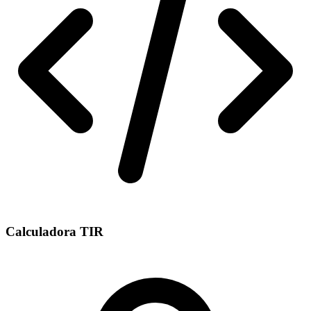
Calculadora TIR