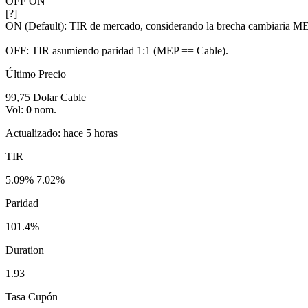
OFF
ON
[?]
ON (Default):
TIR de mercado, considerando la brecha cambiaria ME
OFF:
TIR asumiendo paridad 1:1 (MEP == Cable).
Último Precio
99,75
Dolar Cable
Vol:
0
nom.
Actualizado: hace 5 horas
TIR
5.09%
7.02%
Paridad
101.4%
Duration
1.93
Tasa Cupón