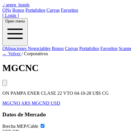
./
argen_bonds
ONs
Bonos
Portafolios
Curvas
Favoritos
[ Login ]
Open menu
Obligaciones Negociables
Bonos
Curvas
Portafolios
Favoritos
Scann
← Volver
/
Corporativos
MGCNC
ON PAMPA ENER CLASE 22 VTO 04-10-28 U$S CG
MGCNO
ARS
MGCND
USD
Datos de Mercado
Brecha MEP/Cable