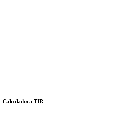
Calculadora TIR