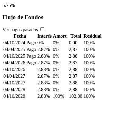
5.75%
Flujo de Fondos
Ver pagos pasados
Fecha
Interés
Amort.
Total
Residual
04/10/2024
Pago
0%
0%
0,00
100%
04/04/2025
Pago
2.87%
0%
2,87
100%
04/10/2025
Pago
2.88%
0%
2,88
100%
04/04/2026
Pago
2.87%
0%
2,87
100%
04/10/2026
2.88%
0%
2,88
100%
04/04/2027
2.87%
0%
2,87
100%
04/10/2027
2.88%
0%
2,88
100%
04/04/2028
2.88%
0%
2,88
100%
04/10/2028
2.88%
100%
102,88
100%