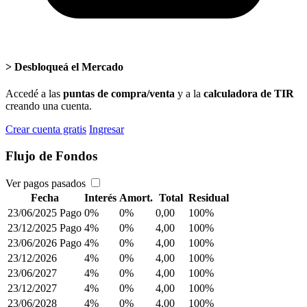
>
Desbloqueá el Mercado
Accedé a las
puntas de compra/venta
y a la
calculadora de TIR
creando una cuenta.
Crear cuenta gratis
Ingresar
Flujo de Fondos
Ver pagos pasados
Fecha
Interés
Amort.
Total
Residual
23/06/2025
Pago
0%
0%
0,00
100%
23/12/2025
Pago
4%
0%
4,00
100%
23/06/2026
Pago
4%
0%
4,00
100%
23/12/2026
4%
0%
4,00
100%
23/06/2027
4%
0%
4,00
100%
23/12/2027
4%
0%
4,00
100%
23/06/2028
4%
0%
4,00
100%