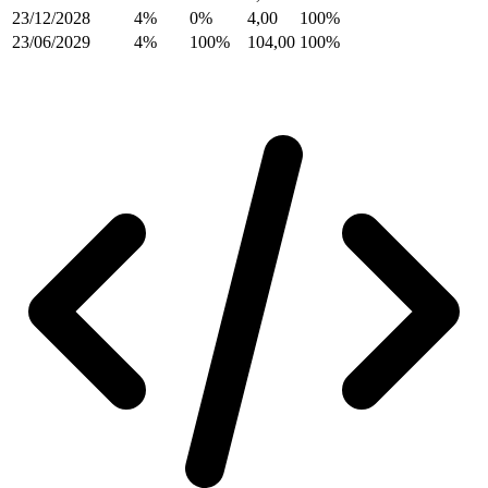
23/12/2028
4%
0%
4,00
100%
23/06/2029
4%
100%
104,00
100%