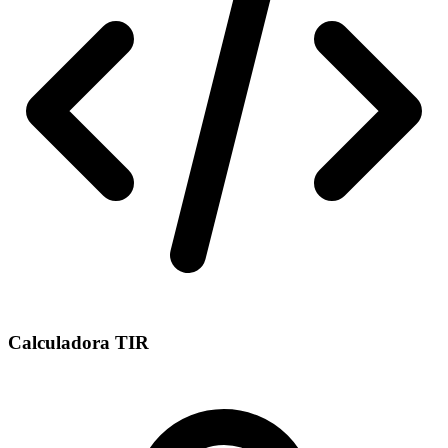
Calculadora TIR