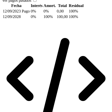
Ver pagos pasados
Fecha
Interés
Amort.
Total
Residual
12/09/2023
Pago
0%
0%
0,00
100%
12/09/2028
0%
100%
100,00
100%