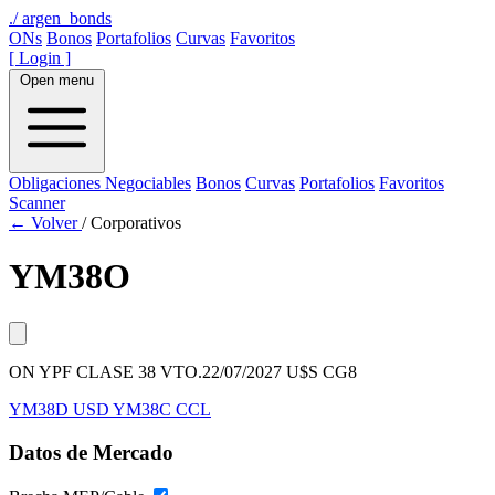
./
argen_bonds
ONs
Bonos
Portafolios
Curvas
Favoritos
[ Login ]
Open menu
Obligaciones Negociables
Bonos
Curvas
Portafolios
Favoritos
Scanner
← Volver
/
Corporativos
YM38O
ON YPF CLASE 38 VTO.22/07/2027 U$S CG8
YM38D
USD
YM38C
CCL
Datos de Mercado