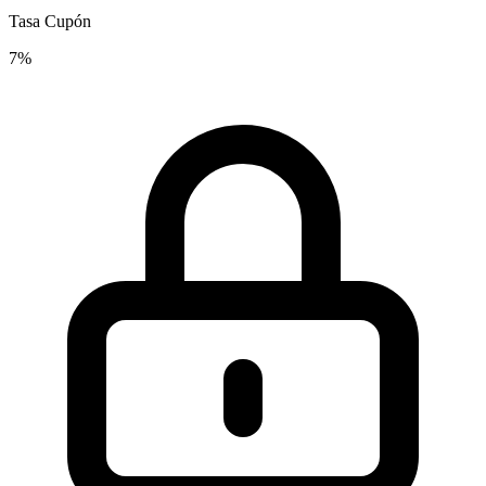
Tasa Cupón
7%