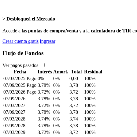
>
Desbloqueá el Mercado
Accedé a las
puntas de compra/venta
y a la
calculadora de TIR
cr
Crear cuenta gratis
Ingresar
Flujo de Fondos
Ver pagos pasados
Fecha
Interés
Amort.
Total
Residual
07/03/2025
Pago
0%
0%
0,00
100%
07/09/2025
Pago
3.78%
0%
3,78
100%
07/03/2026
Pago
3.72%
0%
3,72
100%
07/09/2026
3.78%
0%
3,78
100%
07/03/2027
3.72%
0%
3,72
100%
07/09/2027
3.78%
0%
3,78
100%
07/03/2028
3.74%
0%
3,74
100%
07/09/2028
3.78%
0%
3,78
100%
07/03/2029
3.72%
0%
3,72
100%