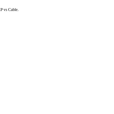
P vs Cable.