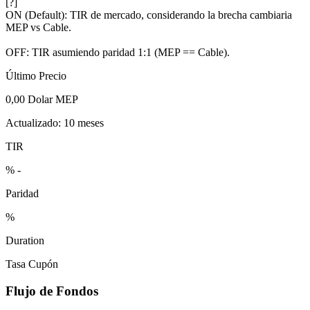
[?]
ON (Default):
TIR de mercado, considerando la brecha cambiaria
MEP vs Cable.
OFF:
TIR asumiendo paridad 1:1 (MEP == Cable).
Último Precio
0,00
Dolar MEP
Actualizado: 10 meses
TIR
%
-
Paridad
%
Duration
Tasa Cupón
Flujo de Fondos