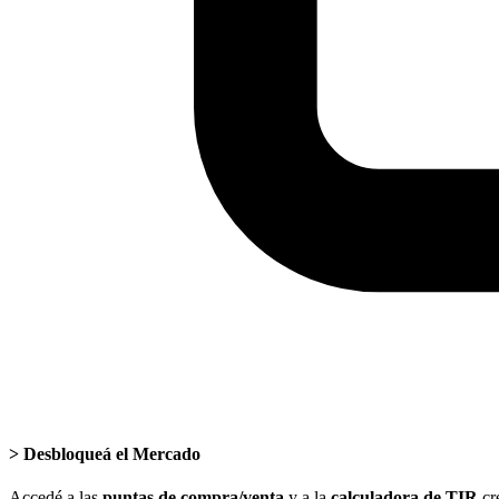
>
Desbloqueá el Mercado
Accedé a las
puntas de compra/venta
y a la
calculadora de TIR
cr