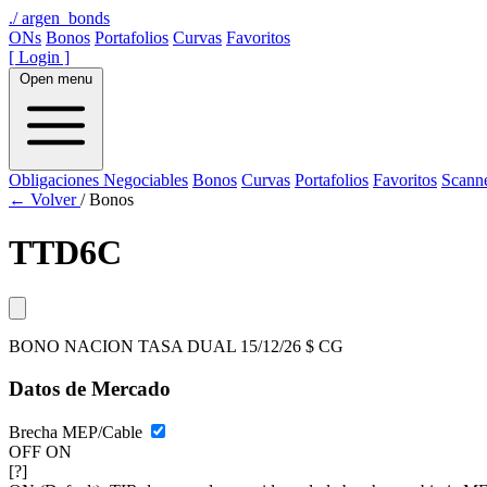
./
argen_bonds
ONs
Bonos
Portafolios
Curvas
Favoritos
[ Login ]
Open menu
Obligaciones Negociables
Bonos
Curvas
Portafolios
Favoritos
Scann
← Volver
/
Bonos
TTD6C
BONO NACION TASA DUAL 15/12/26 $ CG
Datos de Mercado
Brecha MEP/Cable
OFF
ON
[?]