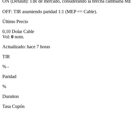
ON (Default):
TIR de mercado, considerando la brecha cambiaria ME
OFF:
TIR asumiendo paridad 1:1 (MEP == Cable).
Último Precio
0,10
Dolar Cable
Vol:
0
nom.
Actualizado: hace 7 horas
TIR
%
-
Paridad
%
Duration
Tasa Cupón