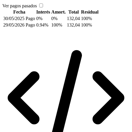
Ver pagos pasados
Fecha
Interés
Amort.
Total
Residual
30/05/2025
Pago
0%
0%
132,04
100%
29/05/2026
Pago
0.94%
100%
132,04
100%