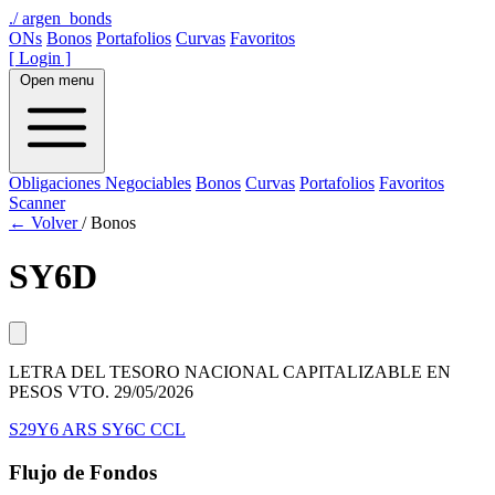
./
argen_bonds
ONs
Bonos
Portafolios
Curvas
Favoritos
[ Login ]
Open menu
Obligaciones Negociables
Bonos
Curvas
Portafolios
Favoritos
Scanner
← Volver
/
Bonos
SY6D
LETRA DEL TESORO NACIONAL CAPITALIZABLE EN
PESOS VTO. 29/05/2026
S29Y6
ARS
SY6C
CCL
Flujo de Fondos