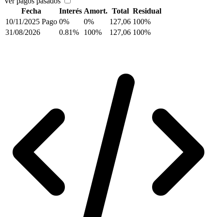
Ver pagos pasados
Fecha
Interés
Amort.
Total
Residual
10/11/2025
Pago
0%
0%
127,06
100%
31/08/2026
0.81%
100%
127,06
100%