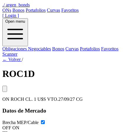
./
argen_bonds
ONs
Bonos
Portafolios
Curvas
Favoritos
[ Login ]
Open menu
Obligaciones Negociables
Bonos
Curvas
Portafolios
Favoritos
Scanner
← Volver
/
ROC1D
ON ROCH CL. 1 U$S VTO.27/09/27 CG
Datos de Mercado
Brecha MEP/Cable
OFF
ON