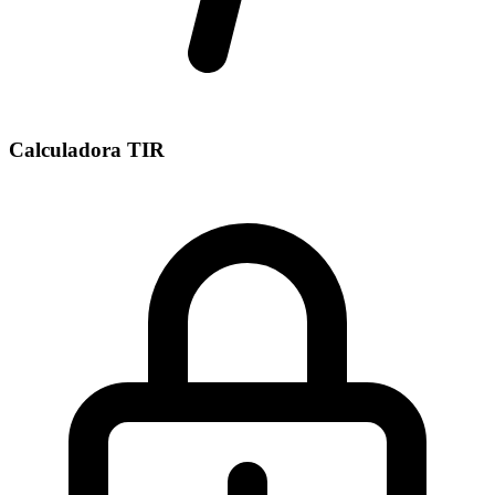
Calculadora TIR