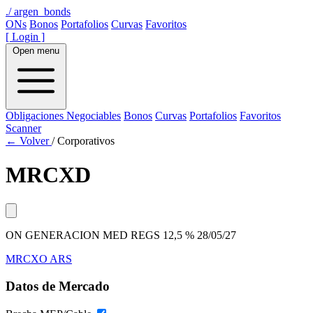
./
argen_bonds
ONs
Bonos
Portafolios
Curvas
Favoritos
[ Login ]
Open menu
Obligaciones Negociables
Bonos
Curvas
Portafolios
Favoritos
Scanner
← Volver
/
Corporativos
MRCXD
ON GENERACION MED REGS 12,5 % 28/05/27
MRCXO
ARS
Datos de Mercado