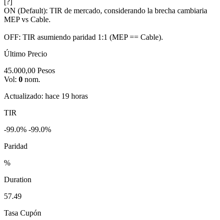
[?]
ON (Default):
TIR de mercado, considerando la brecha cambiaria
MEP vs Cable.
OFF:
TIR asumiendo paridad 1:1 (MEP == Cable).
Último Precio
45.000,00
Pesos
Vol:
0
nom.
Actualizado: hace 19 horas
TIR
-99.0%
-99.0%
Paridad
%
Duration
57.49
Tasa Cupón