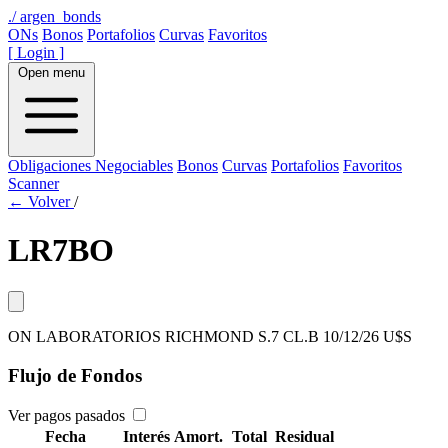
./
argen_bonds
ONs
Bonos
Portafolios
Curvas
Favoritos
[ Login ]
Open menu
Obligaciones Negociables
Bonos
Curvas
Portafolios
Favoritos
Scanner
← Volver
/
LR7BO
ON LABORATORIOS RICHMOND S.7 CL.B 10/12/26 U$S
Flujo de Fondos
Ver pagos pasados
Fecha
Interés
Amort.
Total
Residual