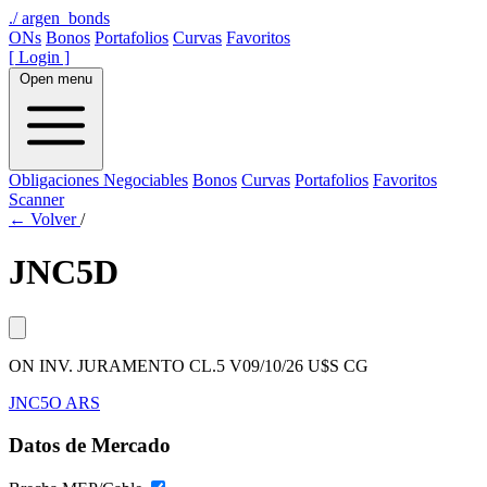
./
argen_bonds
ONs
Bonos
Portafolios
Curvas
Favoritos
[ Login ]
Open menu
Obligaciones Negociables
Bonos
Curvas
Portafolios
Favoritos
Scanner
← Volver
/
JNC5D
ON INV. JURAMENTO CL.5 V09/10/26 U$S CG
JNC5O
ARS
Datos de Mercado