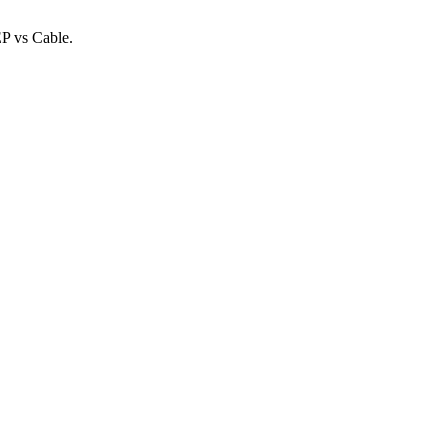
P vs Cable.