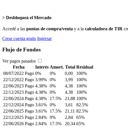
>
Desbloqueá el Mercado
Accedé a las
puntas de compra/venta
y a la
calculadora de TIR
cr
Crear cuenta gratis
Ingresar
Flujo de Fondos
Ver pagos pasados
Fecha
Interés
Amort.
Total
Residual
08/07/2022
Pago
0%
0%
0,00
100%
22/12/2022
Pago
3.99%
0%
3,99
100%
22/06/2023
Pago
4.38%
0%
4,38
100%
22/12/2023
Pago
4.38%
0%
4,38
100%
22/06/2024
Pago
4.38%
17.5%
21,88
100%
22/12/2024
Pago
3.61%
0%
3,61
82.5%
22/06/2025
Pago
3.61%
17.5%
21,11
82.5%
22/12/2025
Pago
2.84%
0%
2,84
65%
22/06/2026
Pago
2.84%
17.5%
20,34
65%