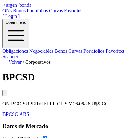
./
argen_bonds
ONs
Bonos
Portafolios
Curvas
Favoritos
[ Login ]
Open menu
Obligaciones Negociables
Bonos
Curvas
Portafolios
Favoritos
Scanner
← Volver
/
Corporativos
BPCSD
ON BCO SUPERVIELLE CL.S V.26/08/26 U$S CG
BPCSO
ARS
Datos de Mercado