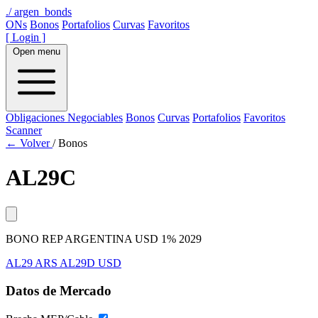
./
argen_bonds
ONs
Bonos
Portafolios
Curvas
Favoritos
[ Login ]
Open menu
Obligaciones Negociables
Bonos
Curvas
Portafolios
Favoritos
Scanner
← Volver
/
Bonos
AL29C
BONO REP ARGENTINA USD 1% 2029
AL29
ARS
AL29D
USD
Datos de Mercado